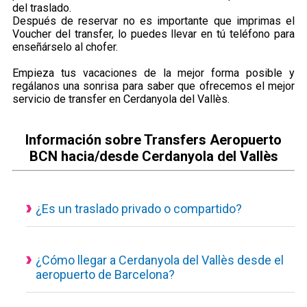
del traslado.
Después de reservar no es importante que imprimas el
Voucher del transfer, lo puedes llevar en tú teléfono para
enseñárselo al chofer.
Empieza tus vacaciones de la mejor forma posible y
regálanos una sonrisa para saber que ofrecemos el mejor
servicio de transfer en Cerdanyola del Vallès.
Información sobre Transfers Aeropuerto
BCN hacia/desde Cerdanyola del Vallès
¿Es un traslado privado o compartido?
Todos nuestros servicios de transporte disponibles son
actualmente privados y personalizados, eso quiere decir que
el vehículo es de uso exclusivo para ti y tus acompañantes.
¿Cómo llegar a Cerdanyola del Vallès desde el
aeropuerto de Barcelona?
Traslado desde el aeropuerto a Cerdanyola del Vallès con un
servicio concertado, puedes consultar desde nuestra