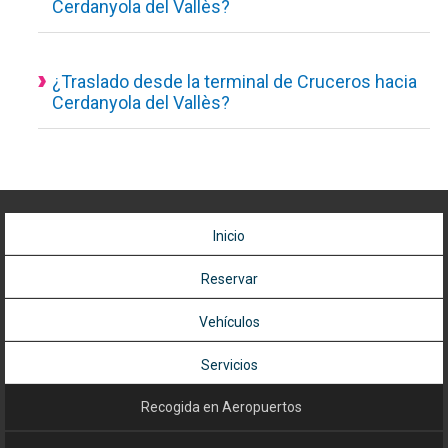
Cerdanyola del Vallès?
transfer o taxi con reserva previa.
Con Happy Transfer viaja a Cerdanyola del Vallès al mejor
Por supuesto que sí, su chofer le recogerá en punto de
precio.
encuentro de la estación de Sants, para facilitar el encuentro
llevará un cartel con el nombre del cliente.
¿Traslado desde la terminal de Cruceros hacia
Cerdanyola del Vallès?
Puedes reservar transfer desde la terminal de cruceros en
Barcelona hacia Cerdanyola del Vallès. El conductor te
recogerá en la puerta de desembarque del crucero.
Inicio
Reservar
Vehículos
Servicios
Recogida en Aeropuertos