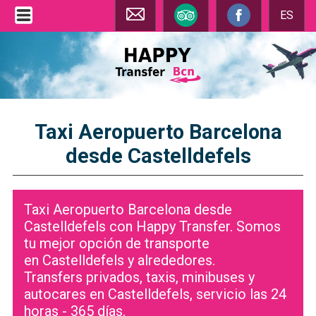
ES
Taxi Aeropuerto Barcelona
desde Castelldefels
Taxi Aeropuerto Barcelona desde
Castelldefels con Happy Transfer. Somos
tu mejor opción de transporte
en Castelldefels y alrededores.
Transfers privados, taxis, minibuses y
autocares en Castelldefels, servicio las 24
horas - 365 días.