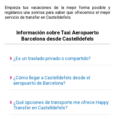
Empieza tus vacaciones de la mejor forma posible y
regálanos una sonrisa para saber que ofrecemos el mejor
servicio de transfer en Castelldefels.
Información sobre Taxi Aeropuerto
Barcelona desde Castelldefels
¿Es un traslado privado o compartido?
Todos nuestros servicios de transporte disponibles son
actualmente privados y personalizados, eso quiere decir que
el vehículo es de uso exclusivo para ti y tus acompañantes.
¿Cómo llegar a Castelldefels desde el
aeropuerto de Barcelona?
Traslado desde el aeropuerto a Castelldefels con un servicio
concertado, puedes consultar desde nuestra calculadora de
reservas el tiempo estimado del trayecto, los kilómetros hasta
¿Qué opciones de transporte me ofrece Happy
Transfer en Castelldefels?
tú destino y el precio final a pagar.
Conoceras el coste del traslado desde el minuto uno, sin
1. Taxi privado