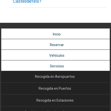
Castelldefels?
Puedes reservar transfer desde la terminal de cruceros en
Barcelona hacia Castelldefels. El conductor te recogerá en la
puerta de desembarque del crucero.
Inicio
Reservar
Vehículos
Servicios
Recogida en Aeropuertos
Recogida en Puertos
Recogida en Estaciones