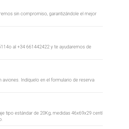
laremos sin compromiso, garantizándole el mejor
115114o al +34 661442422 y te ayudaremos de
n aviones. Indíquelo en el formulario de reserva
paje tipo estándar de 20Kg, medidas 46x69x29 centímetros.
o.