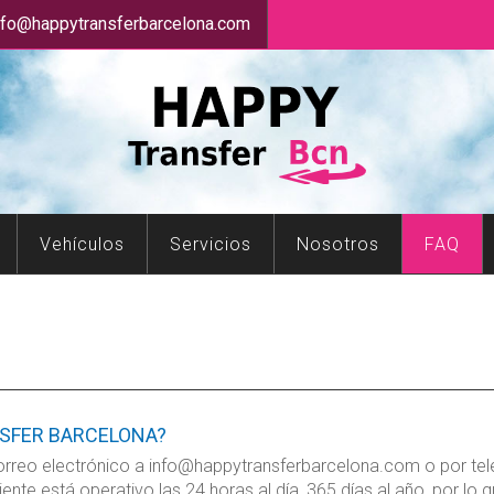
nfo@happytransferbarcelona.com
Vehículos
Servicios
Nosotros
FAQ
NSFER BARCELONA?
rreo electrónico a info@happytransferbarcelona.com o por te
ente está operativo las 24 horas al día, 365 días al año, por l