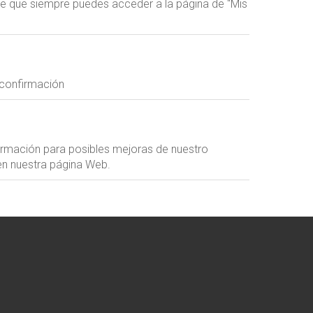
erde que siempre puedes acceder a la página de "Mis
 confirmación
ormación para posibles mejoras de nuestro
 en nuestra página Web.