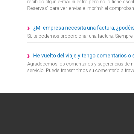
recibido algún e-mail nuestro pero no lo tiene esc
Reservas" para ver, enviar e imprimir el comproban
¿Mi empresa necesita una factura, ¿podéi
Sí, te podemos proporcionar una factura. Siempre q
He vuelto del viaje y tengo comentarios o 
Agradecemos los comentarios y sugerencias de nue
servicio. Puede transmitirnos su comentario a trav