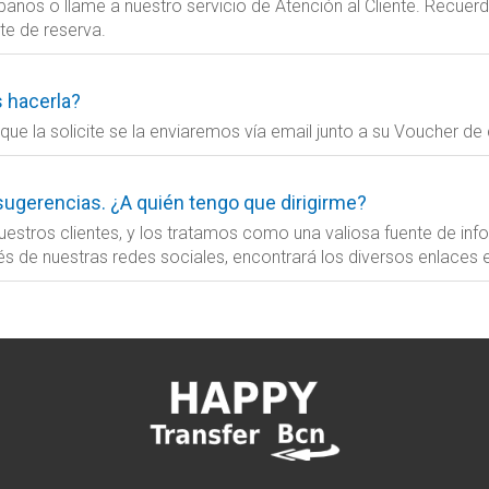
ríbanos o llame a nuestro servicio de Atención al Cliente. Recu
te de reserva.
s hacerla?
ue la solicite se la enviaremos vía email junto a su Voucher de
sugerencias. ¿A quién tengo que dirigirme?
stros clientes, y los tratamos como una valiosa fuente de inf
és de nuestras redes sociales, encontrará los diversos enlaces