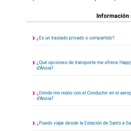
Información 
¿Es un traslado privado o compartido?
Todos nuestros servicios de transporte disponi
personalizados, eso quiere decir que el vehículo e
acompañantes.
¿Qué opciones de transporte me ofrece Happy
d'Anoia?
1. Taxi privado
2. Traslado privado Ejecutivo o de Lujo
3. Minivan privada
¿Dónde me reúno con el Conductor en el aeropu
4. Minibús privado
d'Anoia?
5. Autocar privado
Su conductor le esperará en el hall de llegadas d
6. Transporte adaptado para silla de ruedas
encuentro, llevará un cartel con el nombre del clie
su nombre en el cartel.
¿Puedo viajar desde la Estación de Sants a Sa
Recuerde que siempre nos puede contactar llamán
Por supuesto que sí, su chofer le recogerá en punt