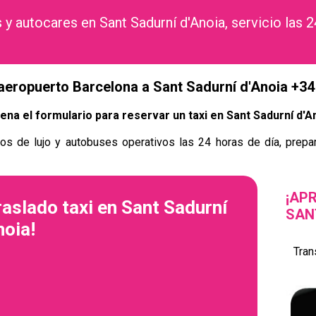
 y autocares en Sant Sadurní d'Anoia, servicio las 2
aeropuerto Barcelona a Sant Sadurní d'Anoia +3
lena el formulario para reservar un taxi en Sant Sadurní d'A
os de lujo y autobuses operativos las 24 horas de día, prepar
¡AP
traslado taxi en Sant Sadurní
SAN
noia!
Tran