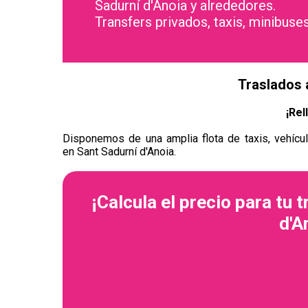
Sadurní d'Anoia y alrededores.
Transfers privados, taxis, minibuses
Traslados 
¡Rel
Disponemos de una amplia flota de taxis, vehícul
en Sant Sadurní d'Anoia.
¡Calcula el precio para tu 
d'A