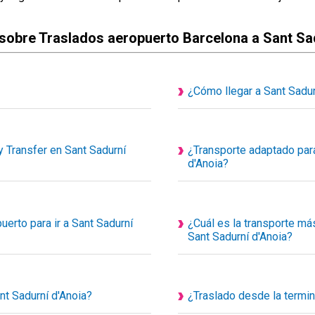
sobre Traslados aeropuerto Barcelona a Sant Sa
¿Cómo llegar a Sant Sadur
bles son actualmente privados y
Traslado desde el aeropuert
s de uso exclusivo para ti y tus
puedes consultar desde nues
trayecto, los kilómetros hasta tú
 Transfer en Sant Sadurní
¿Transporte adaptado para
Conoceras el coste del traslad
d'Anoia?
Sí disponemos de transporte a
de nuestra diversidad de tran
para personas con problemas d
erto para ir a Sant Sadurní
¿Cuál es la transporte más
Taxis especializados y adaptad
Sant Sadurní d'Anoia?
el aeropuerto, para facilitar el
Existe varios medios de trans
nte, usted simplemente debe buscar
d'Anoia, pero el más rápido es
concertar un transfer o taxi co
nt Sadurní d'Anoia?
¿Traslado desde la termin
donos o enviándonos un Whatsapp
Con Happy Transfer viaja a Sa
o de encuentro de la estación de
Puedes reservar transfer de