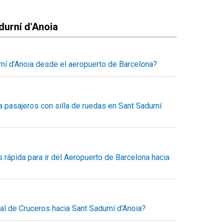
durní d'Anoia
ní d'Anoia desde el aeropuerto de Barcelona?
o a Sant Sadurní d'Anoia con un servicio concertado,
tra calculadora de reservas el tiempo estimado del
 destino y el precio final a pagar.
 pasajeros con silla de ruedas en Sant Sadurní
o desde el minuto uno, sin sorpresas.
daptado para pasajeros con movilidad reducida, dentro
sportes también nos dedicamos al transporte accesible
e movilidad.
 rápida para ir del Aeropuerto de Barcelona hacia
os para romper todas las barreras en el transporte.
porte entre el aeropuerto de Barcelona y Sant Sadurní
 viaje directo en taxi, servicio puerta a puerta. Puedes
n reserva previa.
al de Cruceros hacia Sant Sadurní d'Anoia?
nt Sadurní d'Anoia al mejor precio.
sde la terminal de cruceros en Barcelona hacia Sant