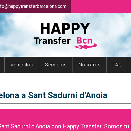
nfo@happytransferbarcelona.com
Vehículos
Servicios
Nosotros
FAQ
lona a Sant Sadurní d'Anoia
ant Sadurní d'Anoia con Happy Transfer. Somos tu 