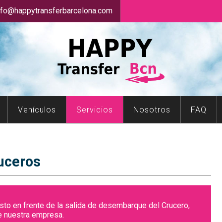
nfo@happytransferbarcelona.com
Vehículos
Servicios
Nosotros
FAQ
uceros
justo en frente de la salida de desembarque del Crucero,
de nuestra empresa.