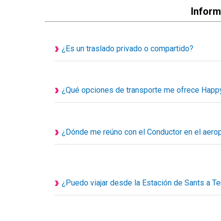
Inform
¿Es un traslado privado o compartido?
Todos nuestros servicios de transporte disponi
personalizados, eso quiere decir que el vehículo e
acompañantes.
¿Qué opciones de transporte me ofrece Happy
1. Taxi privado
2. Traslado privado Ejecutivo o de Lujo
3. Minivan privada
¿Dónde me reúno con el Conductor en el aeropu
4. Minibús privado
Su conductor le esperará en el hall de llegadas d
5. Autocar privado
encuentro, llevará un cartel con el nombre del clie
6. Transporte adaptado para silla de ruedas
su nombre en el cartel.
Recuerde que siempre nos puede contactar llamán
¿Puedo viajar desde la Estación de Sants a T
para ayudarle.
Por supuesto que sí, su chofer le recogerá en punt
Sants, para facilitar el encuentro llevará un cartel con