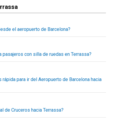
errassa
desde el aeropuerto de Barcelona?
a Terrassa con un servicio concertado, puedes consultar
eservas el tiempo estimado del trayecto, los kilómetros
l a pagar.
 pasajeros con silla de ruedas en Terrassa?
o desde el minuto uno, sin sorpresas.
daptado para pasajeros con movilidad reducida, dentro
sportes también nos dedicamos al transporte accesible
e movilidad.
 rápida para ir del Aeropuerto de Barcelona hacia
os para romper todas las barreras en el transporte.
orte entre el aeropuerto de Barcelona y Terrassa, pero el
n taxi, servicio puerta a puerta. Puedes concertar un
ia.
al de Cruceros hacia Terrassa?
errassa al mejor precio.
 la terminal de cruceros en Barcelona hacia Terrassa. El
uerta de desembarque del crucero.