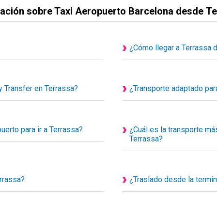
ación sobre Taxi Aeropuerto Barcelona desde T
¿Cómo llegar a Terrassa 
bles son actualmente privados y
Traslado desde el aeropuerto 
s de uso exclusivo para ti y tus
desde nuestra calculadora de r
hasta tú destino y el precio fina
 Transfer en Terrassa?
¿Transporte adaptado para
Conoceras el coste del traslad
Sí disponemos de transporte a
de nuestra diversidad de tran
para personas con problemas d
erto para ir a Terrassa?
¿Cuál es la transporte más
Taxis especializados y adaptad
Terrassa?
el aeropuerto, para facilitar el
Existe varios medios de transp
nte, usted simplemente debe buscar
más rápido es viaje directo e
transfer o taxi con reserva prev
donos o enviándonos un Whatsapp
errassa?
¿Traslado desde la termin
Con Happy Transfer viaja a T
o de encuentro de la estación de
Puedes reservar transfer desde
 el nombre del cliente.
conductor te recogerá en la p