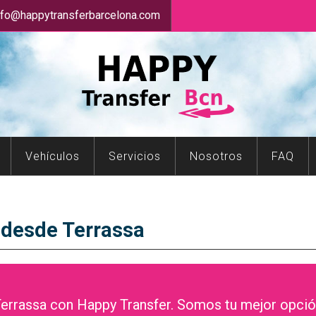
nfo@happytransferbarcelona.com
Vehículos
Servicios
Nosotros
FAQ
 desde Terrassa
errassa con Happy Transfer. Somos tu mejor opción