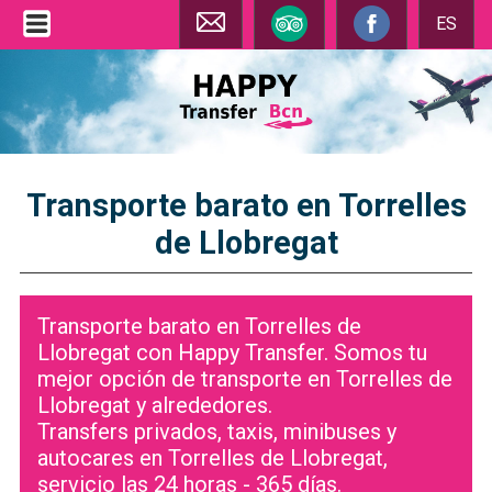
ES
Transporte barato en Torrelles
de Llobregat
Transporte barato en Torrelles de
Llobregat con Happy Transfer. Somos tu
mejor opción de transporte en Torrelles de
Llobregat y alrededores.
Transfers privados, taxis, minibuses y
autocares en Torrelles de Llobregat,
servicio las 24 horas - 365 días.