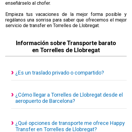
enseñárselo al chofer.
Empieza tus vacaciones de la mejor forma posible y
regálanos una sonrisa para saber que ofrecemos el mejor
servicio de transfer en Torrelles de Llobregat.
Información sobre Transporte barato
en Torrelles de Llobregat
¿Es un traslado privado o compartido?
Todos nuestros servicios de transporte disponibles son
actualmente privados y personalizados, eso quiere decir que
el vehículo es de uso exclusivo para ti y tus acompañantes.
¿Cómo llegar a Torrelles de Llobregat desde el
aeropuerto de Barcelona?
Traslado desde el aeropuerto a Torrelles de Llobregat con un
servicio concertado, puedes consultar desde nuestra
calculadora de reservas el tiempo estimado del trayecto, los
¿Qué opciones de transporte me ofrece Happy
Transfer en Torrelles de Llobregat?
kilómetros hasta tú destino y el precio final a pagar.