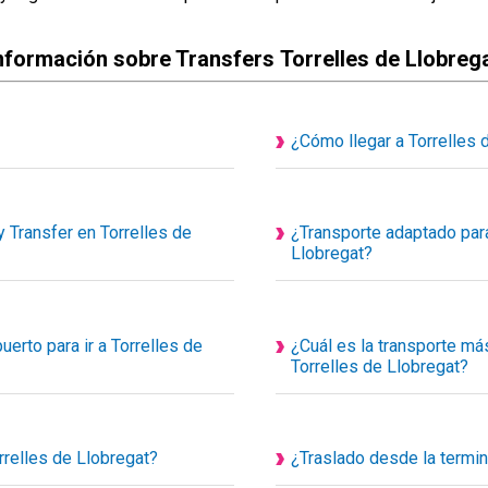
nformación sobre Transfers Torrelles de Llobreg
¿Cómo llegar a Torrelles 
bles son actualmente privados y
Traslado desde el aeropuerto
s de uso exclusivo para ti y tus
puedes consultar desde nues
trayecto, los kilómetros hasta tú
 Transfer en Torrelles de
¿Transporte adaptado para
Conoceras el coste del traslad
Llobregat?
Sí disponemos de transporte a
de nuestra diversidad de tran
para personas con problemas d
erto para ir a Torrelles de
¿Cuál es la transporte más
Taxis especializados y adaptad
Torrelles de Llobregat?
el aeropuerto, para facilitar el
Existe varios medios de trans
nte, usted simplemente debe buscar
Llobregat, pero el más rápido e
concertar un transfer o taxi co
rrelles de Llobregat?
¿Traslado desde la termin
donos o enviándonos un Whatsapp
Con Happy Transfer viaja a To
o de encuentro de la estación de
Puedes reservar transfer desde