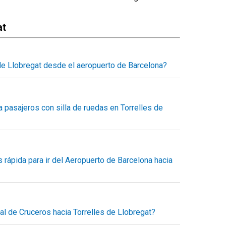
at
de Llobregat desde el aeropuerto de Barcelona?
 a Torrelles de Llobregat con un servicio concertado,
tra calculadora de reservas el tiempo estimado del
 destino y el precio final a pagar.
 pasajeros con silla de ruedas en Torrelles de
o desde el minuto uno, sin sorpresas.
daptado para pasajeros con movilidad reducida, dentro
sportes también nos dedicamos al transporte accesible
e movilidad.
 rápida para ir del Aeropuerto de Barcelona hacia
os para romper todas las barreras en el transporte.
porte entre el aeropuerto de Barcelona y Torrelles de
s viaje directo en taxi, servicio puerta a puerta. Puedes
n reserva previa.
al de Cruceros hacia Torrelles de Llobregat?
rrelles de Llobregat al mejor precio.
 la terminal de cruceros en Barcelona hacia Torrelles de