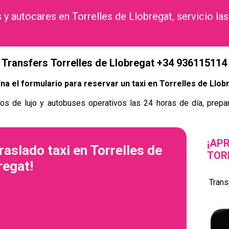
 y autocares en Torrelles de Llobregat, servicio las
Transfers Torrelles de Llobregat +34 936115114
ena el formulario para reservar un taxi en Torrelles de Llob
os de lujo y autobuses operativos las 24 horas de día, prepar
¡AP
traslado taxi en Torrelles de
TOR
regat!
Trans