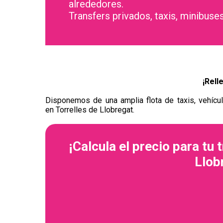
alrededores.
Transfers privados, taxis, minibuses
¡Rell
Disponemos de una amplia flota de taxis, vehícul
en Torrelles de Llobregat.
¡Calcula el precio para tu 
Llob