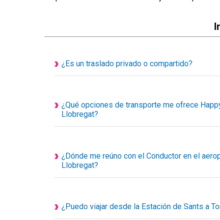
I
¿Es un traslado privado o compartido?
Todos nuestros servicios de transporte disponi
personalizados, eso quiere decir que el vehículo e
acompañantes.
¿Qué opciones de transporte me ofrece Happy
Llobregat?
1. Taxi privado
2. Traslado privado Ejecutivo o de Lujo
3. Minivan privada
¿Dónde me reúno con el Conductor en el aeropu
4. Minibús privado
Llobregat?
5. Autocar privado
Su conductor le esperará en el hall de llegadas d
6. Transporte adaptado para silla de ruedas
encuentro, llevará un cartel con el nombre del clie
su nombre en el cartel.
¿Puedo viajar desde la Estación de Sants a To
Recuerde que siempre nos puede contactar llamán
Por supuesto que sí, su chofer le recogerá en punt