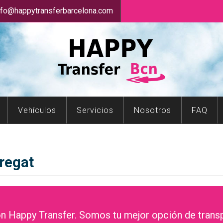
nfo@happytransferbarcelona.com
Vehículos
Servicios
Nosotros
FAQ
bregat
on Happy Transfer. Somos tu mejor opción de transp