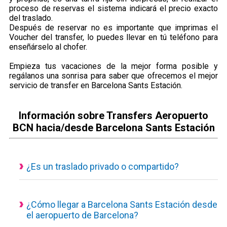
proceso de reservas el sistema indicará el precio exacto
del traslado.
Después de reservar no es importante que imprimas el
Voucher del transfer, lo puedes llevar en tú teléfono para
enseñárselo al chofer.
Empieza tus vacaciones de la mejor forma posible y
regálanos una sonrisa para saber que ofrecemos el mejor
servicio de transfer en Barcelona Sants Estación.
Información sobre Transfers Aeropuerto
BCN hacia/desde Barcelona Sants Estación
¿Es un traslado privado o compartido?
Todos nuestros servicios de transporte disponibles son
actualmente privados y personalizados, eso quiere decir que
el vehículo es de uso exclusivo para ti y tus acompañantes.
¿Cómo llegar a Barcelona Sants Estación desde
el aeropuerto de Barcelona?
Traslado desde el aeropuerto a Barcelona Sants Estación con