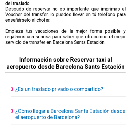
del traslado.
Después de reservar no es importante que imprimas el
Voucher del transfer, lo puedes llevar en tú teléfono para
enseñárselo al chofer.
Empieza tus vacaciones de la mejor forma posible y
regálanos una sonrisa para saber que ofrecemos el mejor
servicio de transfer en Barcelona Sants Estación.
Información sobre Reservar taxi al
aeropuerto desde Barcelona Sants Estación
¿Es un traslado privado o compartido?
Todos nuestros servicios de transporte disponibles son
actualmente privados y personalizados, eso quiere decir que
el vehículo es de uso exclusivo para ti y tus acompañantes.
¿Cómo llegar a Barcelona Sants Estación desde
el aeropuerto de Barcelona?
Traslado desde el aeropuerto a Barcelona Sants Estación con
un servicio concertado, puedes consultar desde nuestra