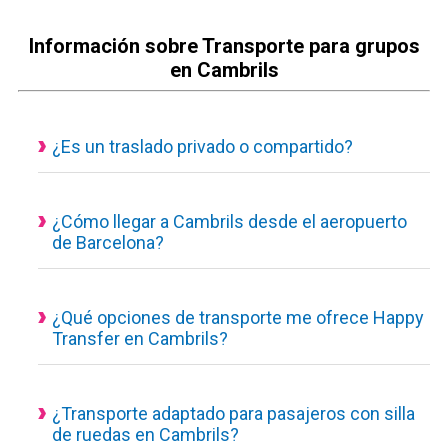
Información sobre Transporte para grupos
en Cambrils
¿Es un traslado privado o compartido?
Todos nuestros servicios de transporte disponibles son
actualmente privados y personalizados, eso quiere decir que
el vehículo es de uso exclusivo para ti y tus acompañantes.
¿Cómo llegar a Cambrils desde el aeropuerto
de Barcelona?
Traslado desde el aeropuerto a Cambrils con un servicio
concertado, puedes consultar desde nuestra calculadora de
reservas el tiempo estimado del trayecto, los kilómetros hasta
¿Qué opciones de transporte me ofrece Happy
Transfer en Cambrils?
tú destino y el precio final a pagar.
Conoceras el coste del traslado desde el minuto uno, sin
1. Taxi privado
sorpresas.
2. Traslado privado Ejecutivo o de Lujo
3. Minivan privada
¿Transporte adaptado para pasajeros con silla
de ruedas en Cambrils?
4. Minibús privado