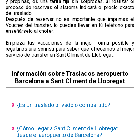
y propinas, es una tarifa fija sin sorpresas, al realizar el
proceso de reservas el sistema indicará el precio exacto
del traslado.
Después de reservar no es importante que imprimas el
Voucher del transfer, lo puedes llevar en tú teléfono para
enseñárselo al chofer.
Empieza tus vacaciones de la mejor forma posible y
regálanos una sonrisa para saber que ofrecemos el mejor
servicio de transfer en Sant Climent de Llobregat.
Información sobre Traslados aeropuerto
Barcelona a Sant Climent de Llobregat
¿Es un traslado privado o compartido?
Todos nuestros servicios de transporte disponibles son
actualmente privados y personalizados, eso quiere decir que
el vehículo es de uso exclusivo para ti y tus acompañantes.
¿Cómo llegar a Sant Climent de Llobregat
desde el aeropuerto de Barcelona?