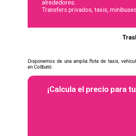
alrededores.
Transfers privados, taxis, minibuses
Tras
Disponemos de una amplia flota de taxis, vehícul
en Collbató.
¡Calcula el precio para tu