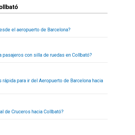
ollbató
desde el aeropuerto de Barcelona?
a Collbató con un servicio concertado, puedes consultar
eservas el tiempo estimado del trayecto, los kilómetros
l a pagar.
 pasajeros con silla de ruedas en Collbató?
o desde el minuto uno, sin sorpresas.
daptado para pasajeros con movilidad reducida, dentro
sportes también nos dedicamos al transporte accesible
e movilidad.
 rápida para ir del Aeropuerto de Barcelona hacia
os para romper todas las barreras en el transporte.
orte entre el aeropuerto de Barcelona y Collbató, pero el
n taxi, servicio puerta a puerta. Puedes concertar un
ia.
al de Cruceros hacia Collbató?
llbató al mejor precio.
 la terminal de cruceros en Barcelona hacia Collbató. El
uerta de desembarque del crucero.