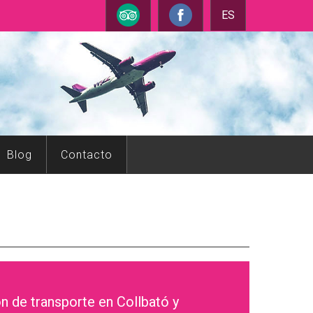
ES
Blog
Contacto
 de transporte en Collbató y