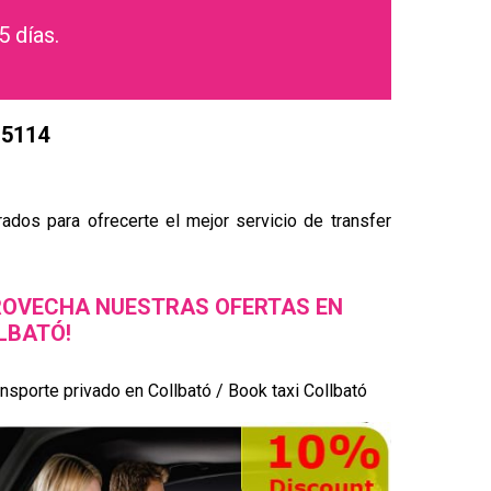
5 días.
15114
ados para ofrecerte el mejor servicio de transfer
ROVECHA NUESTRAS OFERTAS EN
LBATÓ!
nsporte privado en Collbató / Book taxi Collbató