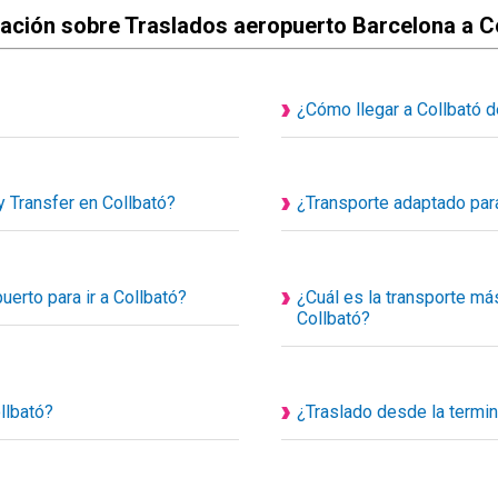
ación sobre Traslados aeropuerto Barcelona a C
¿Cómo llegar a Collbató 
bles son actualmente privados y
Traslado desde el aeropuerto 
s de uso exclusivo para ti y tus
desde nuestra calculadora de r
hasta tú destino y el precio fina
 Transfer en Collbató?
¿Transporte adaptado para
Conoceras el coste del traslad
Sí disponemos de transporte a
de nuestra diversidad de tran
para personas con problemas d
erto para ir a Collbató?
¿Cuál es la transporte más
Taxis especializados y adaptad
Collbató?
el aeropuerto, para facilitar el
Existe varios medios de transp
nte, usted simplemente debe buscar
más rápido es viaje directo e
transfer o taxi con reserva prev
donos o enviándonos un Whatsapp
llbató?
¿Traslado desde la termin
Con Happy Transfer viaja a Co
o de encuentro de la estación de
Puedes reservar transfer desde
 el nombre del cliente.
conductor te recogerá en la p