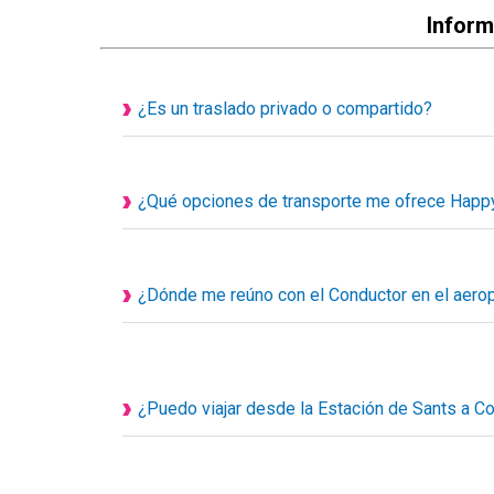
Inform
¿Es un traslado privado o compartido?
Todos nuestros servicios de transporte disponi
personalizados, eso quiere decir que el vehículo e
acompañantes.
¿Qué opciones de transporte me ofrece Happy
1. Taxi privado
2. Traslado privado Ejecutivo o de Lujo
3. Minivan privada
¿Dónde me reúno con el Conductor en el aeropu
4. Minibús privado
Su conductor le esperará en el hall de llegadas d
5. Autocar privado
encuentro, llevará un cartel con el nombre del clie
6. Transporte adaptado para silla de ruedas
su nombre en el cartel.
Recuerde que siempre nos puede contactar llamán
¿Puedo viajar desde la Estación de Sants a Co
para ayudarle.
Por supuesto que sí, su chofer le recogerá en punt
Sants, para facilitar el encuentro llevará un cartel con