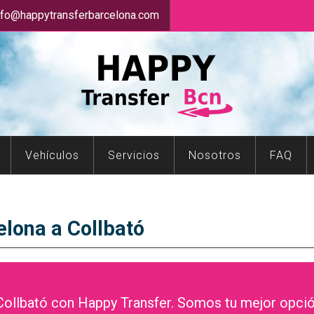
nfo@happytransferbarcelona.com
Vehículos
Servicios
Nosotros
FAQ
elona a Collbató
Collbató con Happy Transfer. Somos tu mejor opción