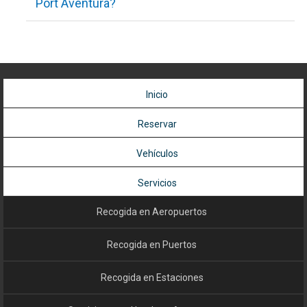
Port Aventura?
Puedes reservar transfer desde la terminal de cruceros en
Barcelona hacia Port Aventura. El conductor te recogerá en la
puerta de desembarque del crucero.
Inicio
Reservar
Vehículos
Servicios
Recogida en Aeropuertos
Recogida en Puertos
Recogida en Estaciones