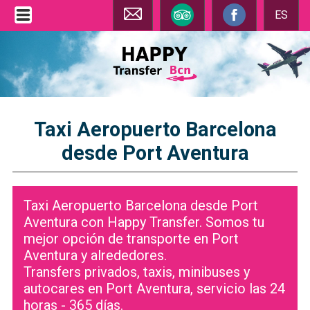
ES
Taxi Aeropuerto Barcelona
desde Port Aventura
Taxi Aeropuerto Barcelona desde Port
Aventura con Happy Transfer. Somos tu
mejor opción de transporte en Port
Aventura y alrededores.
Transfers privados, taxis, minibuses y
autocares en Port Aventura, servicio las 24
horas - 365 días.