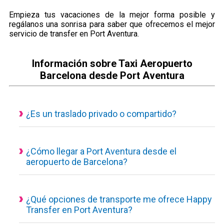
Empieza tus vacaciones de la mejor forma posible y
regálanos una sonrisa para saber que ofrecemos el mejor
servicio de transfer en Port Aventura.
Información sobre Taxi Aeropuerto
Barcelona desde Port Aventura
¿Es un traslado privado o compartido?
Todos nuestros servicios de transporte disponibles son
actualmente privados y personalizados, eso quiere decir que
el vehículo es de uso exclusivo para ti y tus acompañantes.
¿Cómo llegar a Port Aventura desde el
aeropuerto de Barcelona?
Traslado desde el aeropuerto a Port Aventura con un servicio
concertado, puedes consultar desde nuestra calculadora de
reservas el tiempo estimado del trayecto, los kilómetros hasta
¿Qué opciones de transporte me ofrece Happy
Transfer en Port Aventura?
tú destino y el precio final a pagar.
Conoceras el coste del traslado desde el minuto uno, sin
1. Taxi privado