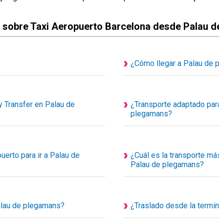
 sobre Taxi Aeropuerto Barcelona desde Palau 
¿Cómo llegar a Palau de 
bles son actualmente privados y
Traslado desde el aeropuerto 
s de uso exclusivo para ti y tus
consultar desde nuestra calcu
kilómetros hasta tú destino y el
 Transfer en Palau de
¿Transporte adaptado para
Conoceras el coste del traslad
plegamans?
Sí disponemos de transporte a
de nuestra diversidad de tran
para personas con problemas d
erto para ir a Palau de
¿Cuál es la transporte más
Taxis especializados y adaptad
Palau de plegamans?
el aeropuerto, para facilitar el
Existe varios medios de tra
nte, usted simplemente debe buscar
plegamans, pero el más rápido e
concertar un transfer o taxi co
Palau de plegamans?
¿Traslado desde la termi
donos o enviándonos un Whatsapp
Con Happy Transfer viaja a P
o de encuentro de la estación de
Puedes reservar transfer desd