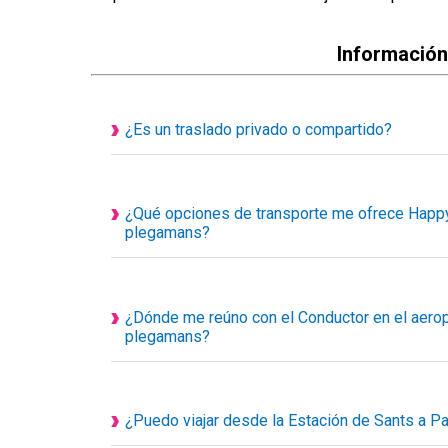
Información
¿Es un traslado privado o compartido?
Todos nuestros servicios de transporte disponi
personalizados, eso quiere decir que el vehículo e
acompañantes.
¿Qué opciones de transporte me ofrece Happy
plegamans?
1. Taxi privado
2. Traslado privado Ejecutivo o de Lujo
3. Minivan privada
¿Dónde me reúno con el Conductor en el aeropu
4. Minibús privado
plegamans?
5. Autocar privado
Su conductor le esperará en el hall de llegadas d
6. Transporte adaptado para silla de ruedas
encuentro, llevará un cartel con el nombre del clie
su nombre en el cartel.
¿Puedo viajar desde la Estación de Sants a 
Recuerde que siempre nos puede contactar llamán
Por supuesto que sí, su chofer le recogerá en punt