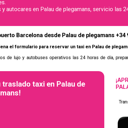
es.
s y autocares en Palau de plegamans, servicio las 2
puerto Barcelona desde Palau de plegamans +34
lena el formulario para reservar un taxi en Palau de plega
os de lujo y autobuses operativos las 24 horas de día, prepar
¡AP
u traslado taxi en Palau de
PAL
amans!
Tran