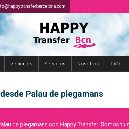
nfo@happytransferbarcelona.com
Vehículos
Servicios
Nosotros
FAQ
a desde Palau de plegamans
alau de plegamans con Happy Transfer. Somos tu m