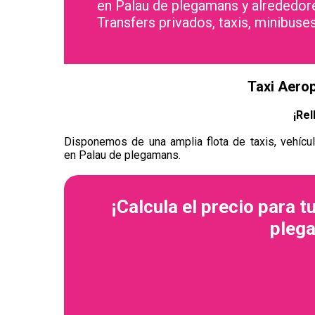
en Palau de plegamans y alrededor
Transfers privados, taxis, minibuse
Taxi Aero
¡Rel
Disponemos de una amplia flota de taxis, vehícul
en Palau de plegamans.
¡Calcula el precio para t
pleg