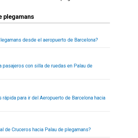
de plegamans
plegamans desde el aeropuerto de Barcelona?
a Palau de plegamans con un servicio concertado, puedes
ladora de reservas el tiempo estimado del trayecto, los
 precio final a pagar.
 pasajeros con silla de ruedas en Palau de
o desde el minuto uno, sin sorpresas.
daptado para pasajeros con movilidad reducida, dentro
sportes también nos dedicamos al transporte accesible
e movilidad.
 rápida para ir del Aeropuerto de Barcelona hacia
os para romper todas las barreras en el transporte.
nsporte entre el aeropuerto de Barcelona y Palau de
s viaje directo en taxi, servicio puerta a puerta. Puedes
n reserva previa.
nal de Cruceros hacia Palau de plegamans?
alau de plegamans al mejor precio.
e la terminal de cruceros en Barcelona hacia Palau de