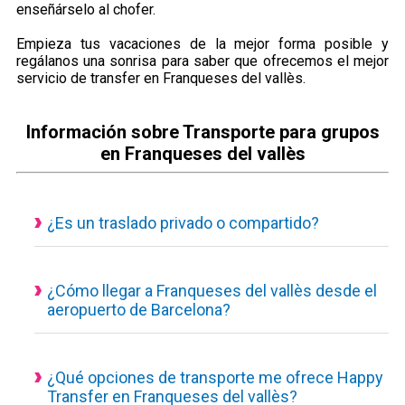
enseñárselo al chofer.
Empieza tus vacaciones de la mejor forma posible y
regálanos una sonrisa para saber que ofrecemos el mejor
servicio de transfer en Franqueses del vallès.
Información sobre Transporte para grupos
en Franqueses del vallès
¿Es un traslado privado o compartido?
Todos nuestros servicios de transporte disponibles son
actualmente privados y personalizados, eso quiere decir que
el vehículo es de uso exclusivo para ti y tus acompañantes.
¿Cómo llegar a Franqueses del vallès desde el
aeropuerto de Barcelona?
Traslado desde el aeropuerto a Franqueses del vallès con un
servicio concertado, puedes consultar desde nuestra
calculadora de reservas el tiempo estimado del trayecto, los
¿Qué opciones de transporte me ofrece Happy
Transfer en Franqueses del vallès?
kilómetros hasta tú destino y el precio final a pagar.