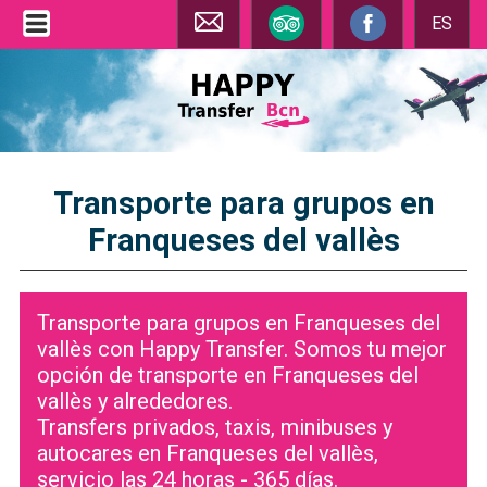
ES
Transporte para grupos en
Franqueses del vallès
Transporte para grupos en Franqueses del
vallès con Happy Transfer. Somos tu mejor
opción de transporte en Franqueses del
vallès y alrededores.
Transfers privados, taxis, minibuses y
autocares en Franqueses del vallès,
servicio las 24 horas - 365 días.