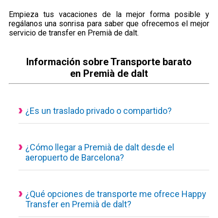
Empieza tus vacaciones de la mejor forma posible y
regálanos una sonrisa para saber que ofrecemos el mejor
servicio de transfer en Premià de dalt.
Información sobre Transporte barato
en Premià de dalt
¿Es un traslado privado o compartido?
Todos nuestros servicios de transporte disponibles son
actualmente privados y personalizados, eso quiere decir que
el vehículo es de uso exclusivo para ti y tus acompañantes.
¿Cómo llegar a Premià de dalt desde el
aeropuerto de Barcelona?
Traslado desde el aeropuerto a Premià de dalt con un servicio
concertado, puedes consultar desde nuestra calculadora de
reservas el tiempo estimado del trayecto, los kilómetros hasta
¿Qué opciones de transporte me ofrece Happy
Transfer en Premià de dalt?
tú destino y el precio final a pagar.
Conoceras el coste del traslado desde el minuto uno, sin
1. Taxi privado