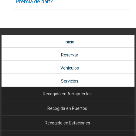
Premià de dalt?
Puedes reservar transfer desde la terminal de cruceros en
Barcelona hacia Premià de dalt. El conductor te recogerá en la
puerta de desembarque del crucero.
Inicio
Reservar
Vehículos
Servicios
Recogida en Aeropuertos
Recogida en Puertos
Recogida en Estaciones