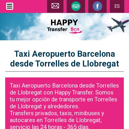
ES
Taxi Aeropuerto Barcelona
desde Torrelles de Llobregat
Taxi Aeropuerto Barcelona desde Torrelles
de Llobregat con Happy Transfer. Somos
tu mejor opción de transporte en Torrelles
de Llobregat y alrededores.
Transfers privados, taxis, minibuses y
autocares en Torrelles de Llobregat,
servicio las 24 horas - 365 días.