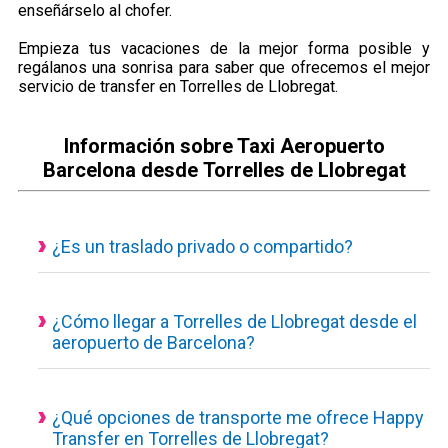
enseñárselo al chofer.
Empieza tus vacaciones de la mejor forma posible y
regálanos una sonrisa para saber que ofrecemos el mejor
servicio de transfer en Torrelles de Llobregat.
Información sobre Taxi Aeropuerto
Barcelona desde Torrelles de Llobregat
¿Es un traslado privado o compartido?
Todos nuestros servicios de transporte disponibles son
actualmente privados y personalizados, eso quiere decir que
el vehículo es de uso exclusivo para ti y tus acompañantes.
¿Cómo llegar a Torrelles de Llobregat desde el
aeropuerto de Barcelona?
Traslado desde el aeropuerto a Torrelles de Llobregat con un
servicio concertado, puedes consultar desde nuestra
calculadora de reservas el tiempo estimado del trayecto, los
¿Qué opciones de transporte me ofrece Happy
Transfer en Torrelles de Llobregat?
kilómetros hasta tú destino y el precio final a pagar.