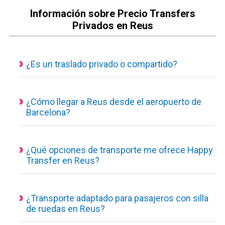
Información sobre Precio Transfers
Privados en Reus
¿Es un traslado privado o compartido?
Todos nuestros servicios de transporte disponibles son
actualmente privados y personalizados, eso quiere decir que
el vehículo es de uso exclusivo para ti y tus acompañantes.
¿Cómo llegar a Reus desde el aeropuerto de
Barcelona?
Traslado desde el aeropuerto a Reus con un servicio
concertado, puedes consultar desde nuestra calculadora de
reservas el tiempo estimado del trayecto, los kilómetros hasta
¿Qué opciones de transporte me ofrece Happy
Transfer en Reus?
tú destino y el precio final a pagar.
Conoceras el coste del traslado desde el minuto uno, sin
1. Taxi privado
sorpresas.
2. Traslado privado Ejecutivo o de Lujo
3. Minivan privada
¿Transporte adaptado para pasajeros con silla
de ruedas en Reus?
4. Minibús privado
5. Autocar privado
Sí disponemos de transporte adaptado para pasajeros con