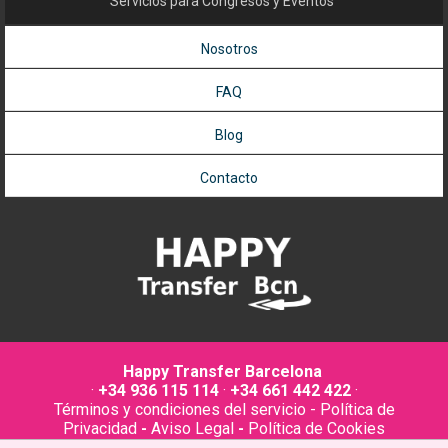
Servicios para Congresos y Eventos
Nosotros
FAQ
Blog
Contacto
Happy Transfer Barcelona
·
+34 936 115 114
·
+34 661 442 422
·
Términos y condiciones del servicio
-
Política de
Privacidad
-
Aviso Legal
-
Política de Cookies