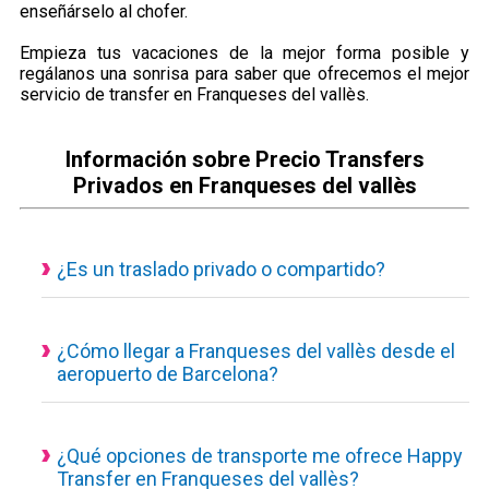
enseñárselo al chofer.
Empieza tus vacaciones de la mejor forma posible y
regálanos una sonrisa para saber que ofrecemos el mejor
servicio de transfer en Franqueses del vallès.
Información sobre Precio Transfers
Privados en Franqueses del vallès
¿Es un traslado privado o compartido?
Todos nuestros servicios de transporte disponibles son
actualmente privados y personalizados, eso quiere decir que
el vehículo es de uso exclusivo para ti y tus acompañantes.
¿Cómo llegar a Franqueses del vallès desde el
aeropuerto de Barcelona?
Traslado desde el aeropuerto a Franqueses del vallès con un
servicio concertado, puedes consultar desde nuestra
calculadora de reservas el tiempo estimado del trayecto, los
¿Qué opciones de transporte me ofrece Happy
Transfer en Franqueses del vallès?
kilómetros hasta tú destino y el precio final a pagar.