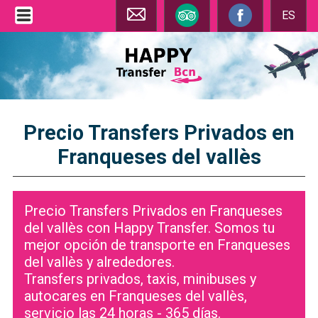
ES
Precio Transfers Privados en
Franqueses del vallès
Precio Transfers Privados en Franqueses
del vallès con Happy Transfer. Somos tu
mejor opción de transporte en Franqueses
del vallès y alrededores.
Transfers privados, taxis, minibuses y
autocares en Franqueses del vallès,
servicio las 24 horas - 365 días.