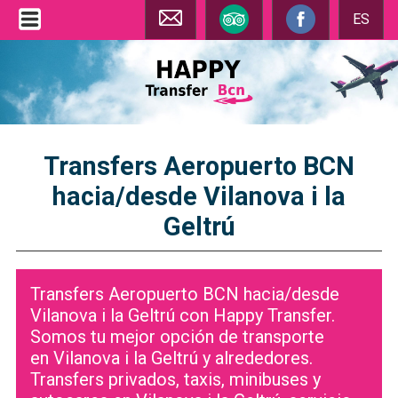
ES
Transfers Aeropuerto BCN
hacia/desde Vilanova i la
Geltrú
Transfers Aeropuerto BCN hacia/desde
Vilanova i la Geltrú con Happy Transfer.
Somos tu mejor opción de transporte
en Vilanova i la Geltrú y alrededores.
Transfers privados, taxis, minibuses y