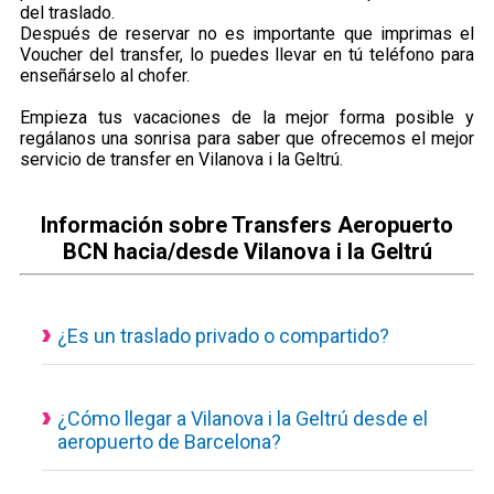
del traslado.
Después de reservar no es importante que imprimas el
Voucher del transfer, lo puedes llevar en tú teléfono para
enseñárselo al chofer.
Empieza tus vacaciones de la mejor forma posible y
regálanos una sonrisa para saber que ofrecemos el mejor
servicio de transfer en Vilanova i la Geltrú.
Información sobre Transfers Aeropuerto
BCN hacia/desde Vilanova i la Geltrú
¿Es un traslado privado o compartido?
Todos nuestros servicios de transporte disponibles son
actualmente privados y personalizados, eso quiere decir que
el vehículo es de uso exclusivo para ti y tus acompañantes.
¿Cómo llegar a Vilanova i la Geltrú desde el
aeropuerto de Barcelona?
Traslado desde el aeropuerto a Vilanova i la Geltrú con un
servicio concertado, puedes consultar desde nuestra